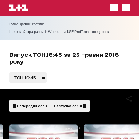
Голос країни: кастинг
Шлях майстра разом із Work.ua та KSE ProfTech - спецпроєкт
Випуск ТСН.16:45 за 23 травня 2016
року
ТСН 16:45
Попередня серія
Наступна серія
AdBlockDetected!