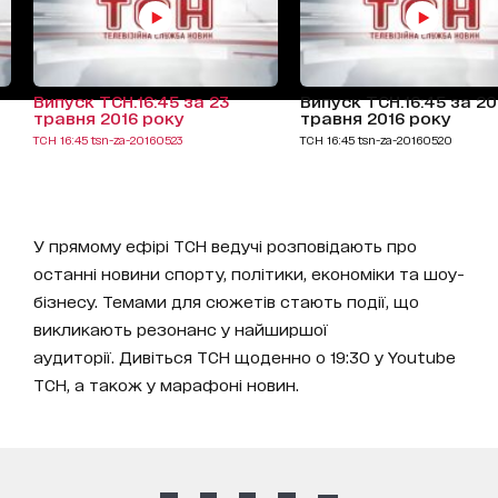
Випуск ТСН.16:45 за 23
Випуск ТСН.16:45 за 20
травня 2016 року
травня 2016 року
ТСН 16:45 tsn-za-20160523
ТСН 16:45 tsn-za-20160520
У прямому ефірі ТСН ведучі розповідають про
останні новини спорту, політики, економіки та шоу-
бізнесу. Темами для сюжетів стають події, що
викликають резонанс у найширшої
аудиторії. Дивіться ТСН щоденно о 19:30 у Youtube
ТСН, а також у марафоні новин.