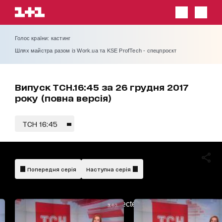
Голос країни: кастинг
Шлях майстра разом із Work.ua та KSE ProfTech - спецпроєкт
Випуск ТСН.16:45 за 26 грудня 2017
року (повна версія)
ТСН 16:45
Попередня серія
Наступна серія
AdBlockDetected!