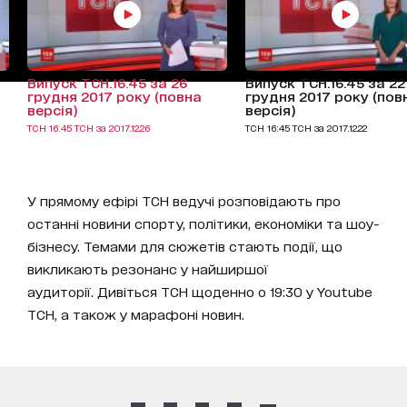
Випуск ТСН.16:45 за 26
Випуск ТСН.16:45 за 22
грудня 2017 року (повна
грудня 2017 року (пов
версія)
версія)
ТСН 16:45 ТСН за 2017.12.26
ТСН 16:45 ТСН за 2017.12.22
У прямому ефірі ТСН ведучі розповідають про
останні новини спорту, політики, економіки та шоу-
бізнесу. Темами для сюжетів стають події, що
викликають резонанс у найширшої
аудиторії. Дивіться ТСН щоденно о 19:30 у Youtube
ТСН, а також у марафоні новин.