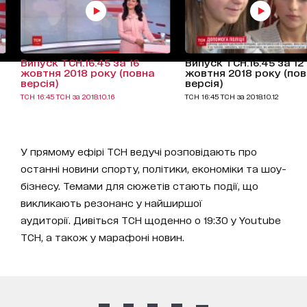
Випуск ТСН.16:45 за 16
Випуск ТСН.16:45 за 12
жовтня 2018 року (повна
жовтня 2018 року (по
версія)
версія)
ТСН 16:45 ТСН за 2018.10.16
ТСН 16:45 ТСН за 2018.10.12
У прямому ефірі ТСН ведучі розповідають про
останні новини спорту, політики, економіки та шоу-
бізнесу. Темами для сюжетів стають події, що
викликають резонанс у найширшої
аудиторії. Дивіться ТСН щоденно о 19:30 у Youtube
ТСН, а також у марафоні новин.