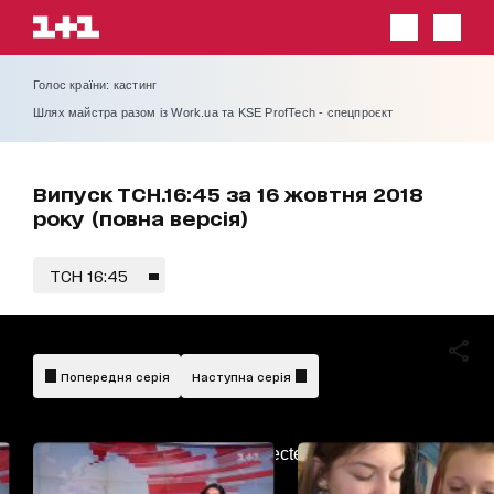
Голос країни: кастинг
Шлях майстра разом із Work.ua та KSE ProfTech - спецпроєкт
Випуск ТСН.16:45 за 16 жовтня 2018
року (повна версія)
ТСН 16:45
Попередня серія
Наступна серія
AdBlockDetected!