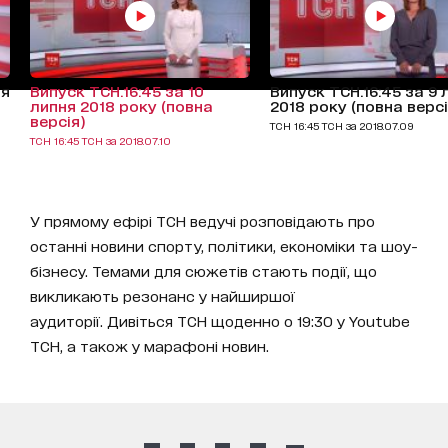
ня
Випуск ТСН.16:45 за 10
Випуск ТСН.16:45 за 9 
липня 2018 року (повна
2018 року (повна версі
версія)
ТСН 16:45 ТСН за 2018.07.09
ТСН 16:45 ТСН за 2018.07.10
У прямому ефірі ТСН ведучі розповідають про
останні новини спорту, політики, економіки та шоу-
бізнесу. Темами для сюжетів стають події, що
викликають резонанс у найширшої
аудиторії. Дивіться ТСН щоденно о 19:30 у Youtube
ТСН, а також у марафоні новин.