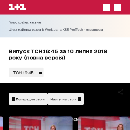
Голос країни: кастинг
Шлях майстра разом із Work.ua та KSE ProfTech - спецпроєкт
Випуск ТСН.16:45 за 10 липня 2018
року (повна версія)
ТСН 16:45
Попередня серія
Наступна серія
AdBlockDetected!