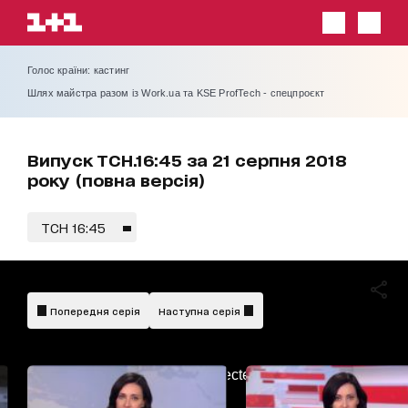
Голос країни: кастинг
Шлях майстра разом із Work.ua та KSE ProfTech - спецпроєкт
Випуск ТСН.16:45 за 21 серпня 2018
року (повна версія)
ТСН 16:45
Попередня серія
Наступна серія
AdBlockDetected!