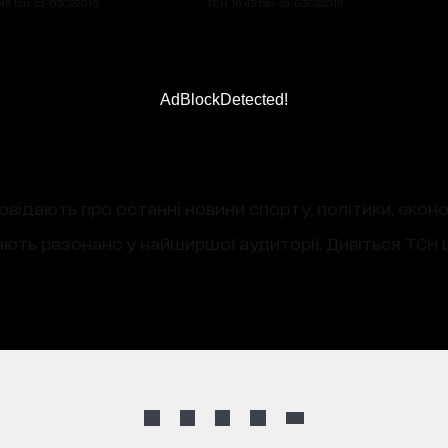
45 tsn-za-03022016
ТСН 16:45 tsn-za-03022016
AdBlockDetected!
овідають про останні новини спорту, політики, екон
ають резонанс у найширшої аудиторії. Дивіться ТСН щ