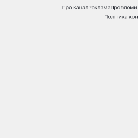
про канал
реклама
проблеми
політика ко