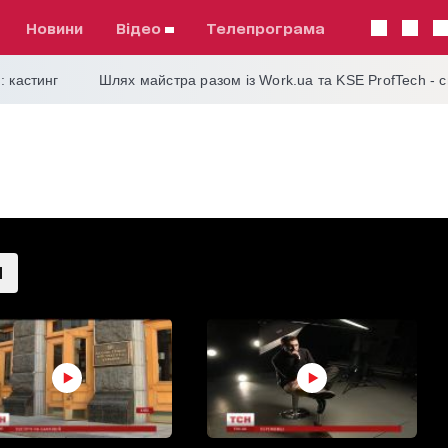
Новини
відео
телепрограма
: кастинг
Шлях майстра разом із Work.ua та KSE ProfTech - 