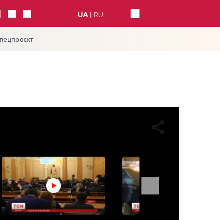
UA
RU
спецпроєкт