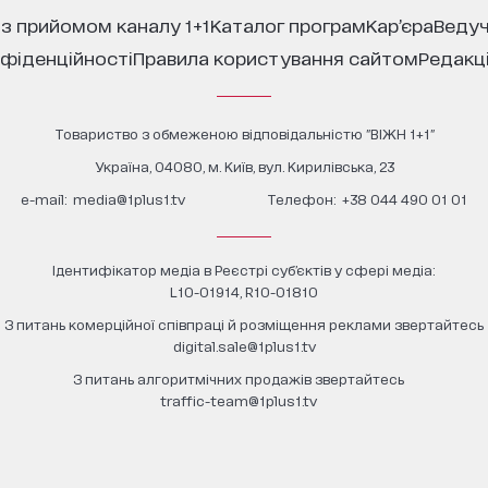
 з прийомом каналу 1+1
каталог програм
кар’єра
ведуч
нфіденційності
правила користування сайтом
редакц
Товариство з обмеженою відповідальністю "ВІЖН 1+1"
Україна, 04080, м. Київ, вул. Кирилівська, 23
е-mail:
media@1plus1.tv
Телефон:
+38 044 490 01 01
Ідентифікатор медіа в Реєстрі суб’єктів у сфері медіа:
L10-01914, R10-01810
З питань комерційної співпраці й розміщення реклами звертайтесь
digital.sale@1plus1.tv
З питань алгоритмічних продажів звертайтесь
traffic-team@1plus1.tv