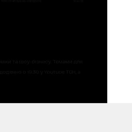
ТСН 16:45 tsn-za-03022016
ТСН 16:45 tsn-za-03022016
оміки та шоу-бізнесу. Темами для
оденно о 19:30 у Youtube ТСН, а