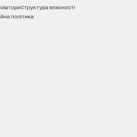
і
автори
структура власності
ійна політика