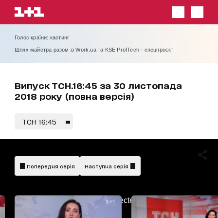
Голос країни: кастинг
Шлях майстра разом із Work.ua та KSE ProfTech - спецпроєкт
Випуск ТСН.16:45 за 30 листопада
2018 року (повна версія)
ТСН 16:45
Попередня серія
Наступна серія
AdBlockDetected!