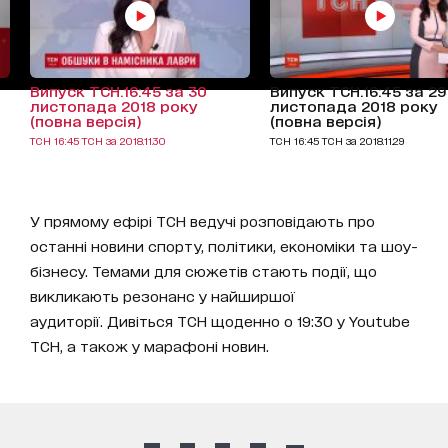
Випуск ТСН.16:45 за 30
Випуск ТСН.16:45 за 29
листопада 2018 року
листопада 2018 року
(повна версія)
(повна версія)
ТСН 16:45 ТСН за 2018.11.30
ТСН 16:45 ТСН за 2018.11.29
У прямому ефірі ТСН ведучі розповідають про
останні новини спорту, політики, економіки та шоу-
бізнесу. Темами для сюжетів стають події, що
викликають резонанс у найширшої
аудиторії. Дивіться ТСН щоденно о 19:30 у Youtube
ТСН, а також у марафоні новин.