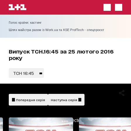
Голос країни: кастинг
Шлях майстра разом із Work.ua та KSE ProfTech - спецпроєкт
Випуск ТСН.16:45 за 25 лютого 2016
року
ТСН 16:45
Попередня серія
Наступна серія
AdBlockDetected!