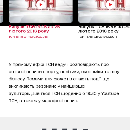
Випуск ТСН.16:45 за 25
Випуск ТСН.16:45 за 24
лютого 2016 року
лютого 2016 року
ТСН 16:45 tsn-za-25022016
ТСН 16:45 tsn-za-24022016
У прямому ефірі ТСН ведучі розповідають про
останні новини спорту, політики, економіки та шоу-
бізнесу. Темами для сюжетів стають події, що
викликають резонанс у найширшої
аудиторії. Дивіться ТСН щоденно о 19:30 у Youtube
ТСН, а також у марафоні новин.