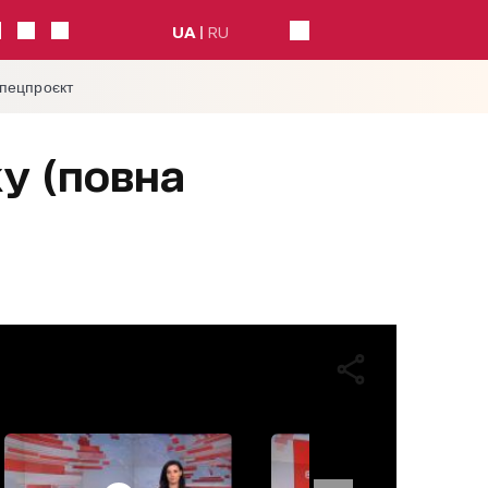
UA
RU
спецпроєкт
ку (повна