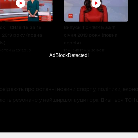
ск ТСН.16:45 за 15
Випуск ТСН.16:45 за 11
я 2019 року (повна
січня 2019 року (повна
ія)
версія)
45 ТСН за 2019.01.15
ТСН 16:45 ТСН за 2019.01.11
AdBlockDetected!
овідають про останні новини спорту, політики, екон
ають резонанс у найширшої аудиторії. Дивіться ТСН щ