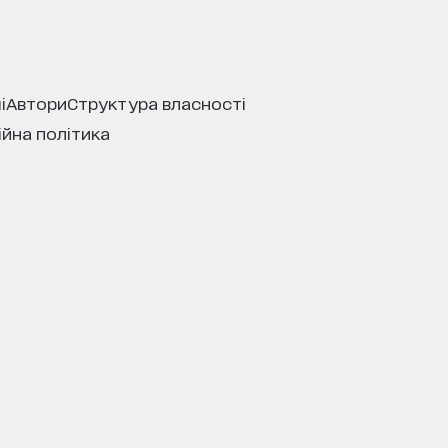
і
автори
структура власності
ійна політика