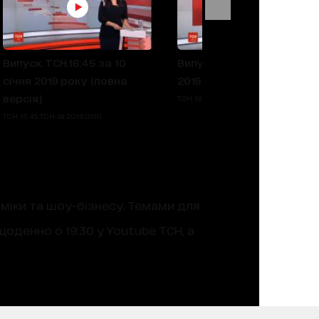
Випуск ТСН.16:45 за 10
Випуск ТСН.16:45 за 9 січ
січня 2019 року (повна
2019 року (повна версія)
версія)
ТСН 16:45 ТСН за 2019.01.09
ТСН 16:45 ТСН за 2019.01.10
оміки та шоу-бізнесу. Темами для
оденно о 19:30 у Youtube ТСН, а