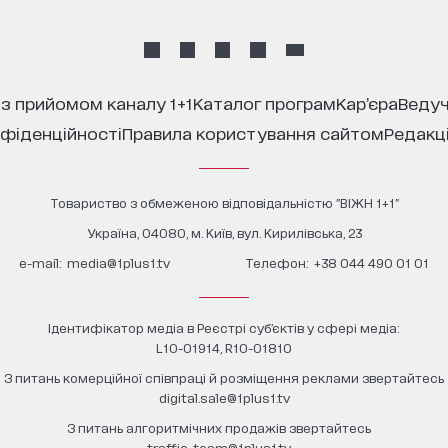
 з прийомом каналу 1+1
каталог програм
кар’єра
ведуч
нфіденційності
правила користування сайтом
редакц
Товариство з обмеженою відповідальністю "ВІЖН 1+1"
Україна, 04080, м. Київ, вул. Кирилівська, 23
е-mail:
media@1plus1.tv
Телефон:
+38 044 490 01 01
Ідентифікатор медіа в Реєстрі суб’єктів у сфері медіа:
L10-01914, R10-01810
З питань комерційної співпраці й розміщення реклами звертайтесь
digital.sale@1plus1.tv
З питань алгоритмічних продажів звертайтесь
traffic-team@1plus1.tv