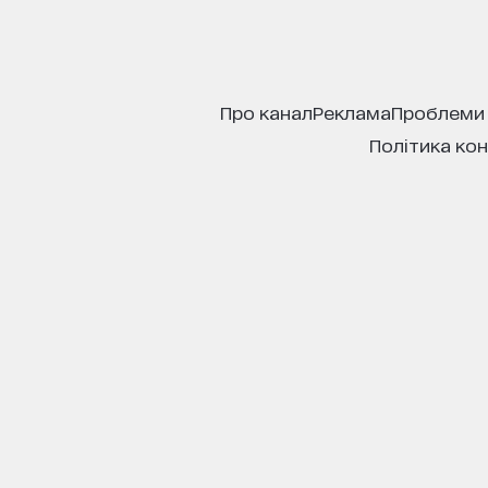
про канал
реклама
проблеми
політика ко