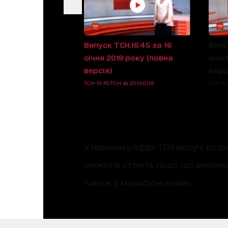
Випуск ТСН.16:45 за 16
Випу
січня 2019 року (повна
січн
версія)
верс
ТСН 16:45 ТСН за 2019.01.16
ТСН 16:
У прямому ефірі ТСН ведучі розп
сюжетів стають події, що виклик
також у марафоні новин.