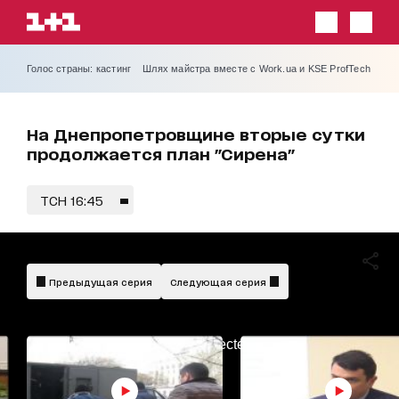
Голос страны: кастинг
Шлях майстра вместе с Work.ua и KSE ProfTech
На Днепропетровщине вторые сутки
продолжается план "Сирена"
ТСН 16:45
Предыдущая серия
Следующая серия
AdBlockDetected!