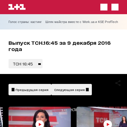
Голос страны: кастинг
Шлях майстра вместе с Work.ua и KSE ProfTech
Выпуск ТСН.16:45 за 9 декабря 2016
года
ТСН 16:45
Предыдущая серия
Следующая серия
AdBlockDetected!