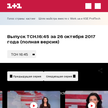
Голос страны: кастинг
Шлях майстра вместе с Work.ua и KSE ProfTech
Выпуск ТСН.16:45 за 26 октября 2017
года (полная версия)
ТСН 16:45
Предыдущая серия
Следующая серия
AdBlockDetected!