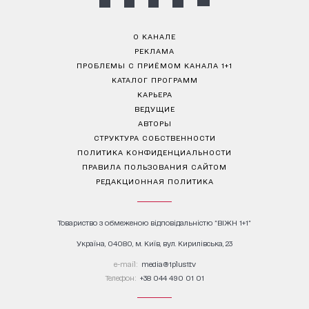
О КАНАЛЕ
РЕКЛАМА
ПРОБЛЕМЫ С ПРИЁМОМ КАНАЛА 1+1
КАТАЛОГ ПРОГРАММ
КАРЬЕРА
ВЕДУЩИЕ
АВТОРЫ
СТРУКТУРА СОБСТВЕННОСТИ
ПОЛИТИКА КОНФИДЕНЦИАЛЬНОСТИ
ПРАВИЛА ПОЛЬЗОВАНИЯ САЙТОМ
РЕДАКЦИОННАЯ ПОЛИТИКА
Товариство з обмеженою відповідальністю "ВІЖН 1+1"
Україна, 04080, м. Київ, вул. Кирилівська, 23
е-mail:
media@1plus1.tv
Телефон:
+38 044 490 01 01