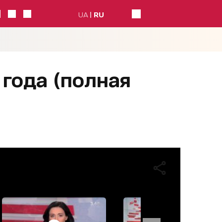
UA
RU
 года (полная