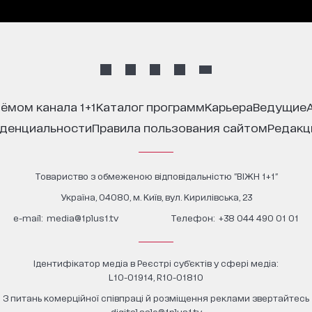
иёмом канала 1+1
каталог программ
карьера
ведущие
иденциальности
правила пользования сайтом
редак
Товариство з обмеженою відповідальністю "ВІЖН 1+1"
Україна, 04080, м. Київ, вул. Кирилівська, 23
е-mail:
media@1plus1.tv
Телефон:
+38 044 490 01 01
Ідентифікатор медіа в Реєстрі суб’єктів у сфері медіа:
L10-01914, R10-01810
З питань комерційної співпраці й розміщення реклами звертайтесь
digital.sale@1plus1.tv