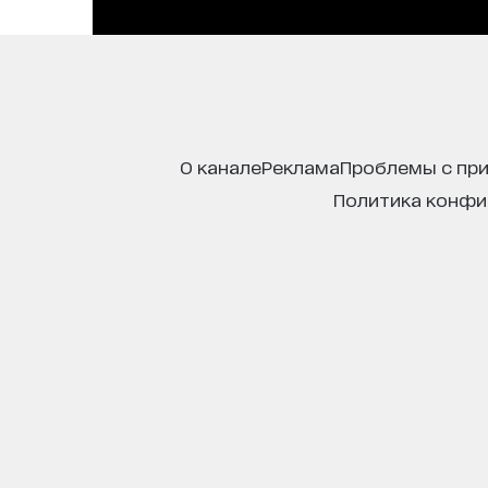
о канале
реклама
проблемы с пр
политика конф