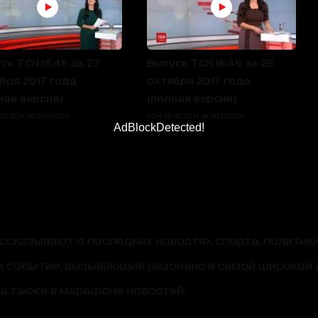
ск ТСН.16:45 за 27
Выпуск ТСН.16:45 за 26
бря 2017 года
октября 2017 года
ная версия)
(полная версия)
45 ТСН за 2017.10.27
ТСН 16:45 ТСН за 2017.10.26
AdBlockDetected!
сказывают о последних новостях спорта, политики
 события, вызывающие резонанс в самой широкой 
, а также в марафоне новостей.