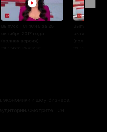
Выпуск ТСН.16:45 за 25
Выпуск ТСН.16:45 за 24
октября 2017 года
октября 2017 года
(полная версия)
(полная версия)
ТСН 16:45 ТСН за 2017.10.25
ТСН 16:45 ТСН за 2017.10.24
, экономики и шоу-бизнеса.
аудитории. Смотрите ТСН