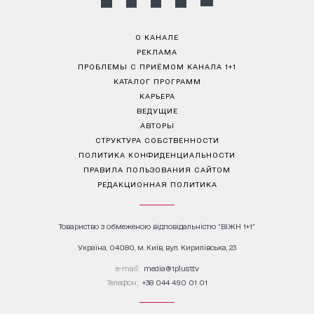
О КАНАЛЕ
РЕКЛАМА
ПРОБЛЕМЫ С ПРИЁМОМ КАНАЛА 1+1
КАТАЛОГ ПРОГРАММ
КАРЬЕРА
ВЕДУЩИЕ
АВТОРЫ
СТРУКТУРА СОБСТВЕННОСТИ
ПОЛИТИКА КОНФИДЕНЦИАЛЬНОСТИ
ПРАВИЛА ПОЛЬЗОВАНИЯ САЙТОМ
РЕДАКЦИОННАЯ ПОЛИТИКА
Товариство з обмеженою відповідальністю "ВІЖН 1+1"
Україна, 04080, м. Київ, вул. Кирилівська, 23
е-mail:
media@1plus1.tv
Телефон:
+38 044 490 01 01