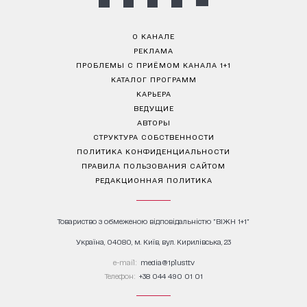
О КАНАЛЕ
РЕКЛАМА
ПРОБЛЕМЫ С ПРИЁМОМ КАНАЛА 1+1
КАТАЛОГ ПРОГРАММ
КАРЬЕРА
ВЕДУЩИЕ
АВТОРЫ
СТРУКТУРА СОБСТВЕННОСТИ
ПОЛИТИКА КОНФИДЕНЦИАЛЬНОСТИ
ПРАВИЛА ПОЛЬЗОВАНИЯ САЙТОМ
РЕДАКЦИОННАЯ ПОЛИТИКА
Товариство з обмеженою відповідальністю "ВІЖН 1+1"
Україна, 04080, м. Київ, вул. Кирилівська, 23
е-mail:
media@1plus1.tv
Телефон:
+38 044 490 01 01