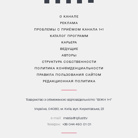
О КАНАЛЕ
РЕКЛАМА
ПРОБЛЕМЫ С ПРИЁМОМ КАНАЛА 1+1
КАТАЛОГ ПРОГРАММ
КАРЬЕРА
ВЕДУЩИЕ
АВТОРЫ
СТРУКТУРА СОБСТВЕННОСТИ
ПОЛИТИКА КОНФИДЕНЦИАЛЬНОСТИ
ПРАВИЛА ПОЛЬЗОВАНИЯ САЙТОМ
РЕДАКЦИОННАЯ ПОЛИТИКА
Товариство з обмеженою відповідальністю "ВІЖН 1+1"
Україна, 04080, м. Київ, вул. Кирилівська, 23
е-mail:
media@1plus1.tv
Телефон:
+38 044 490 01 01