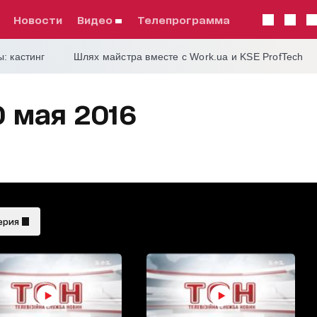
Новости
видео
телепрограмма
: кастинг
Шлях майстра вместе с Work.ua и KSE ProfTech
0 мая 2016
ерия