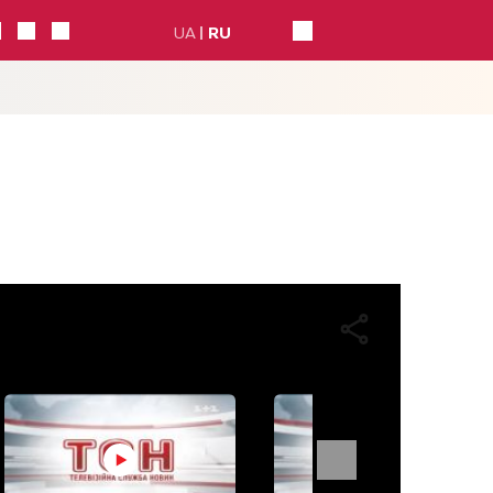
UA
RU