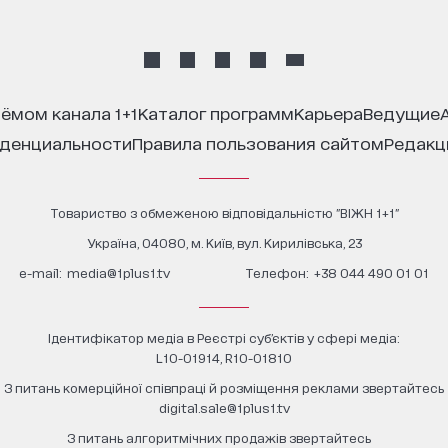
иёмом канала 1+1
каталог программ
карьера
ведущие
иденциальности
правила пользования сайтом
редак
Товариство з обмеженою відповідальністю "ВІЖН 1+1"
Україна, 04080, м. Київ, вул. Кирилівська, 23
е-mail:
media@1plus1.tv
Телефон:
+38 044 490 01 01
Ідентифікатор медіа в Реєстрі суб’єктів у сфері медіа:
L10-01914, R10-01810
З питань комерційної співпраці й розміщення реклами звертайтесь
digital.sale@1plus1.tv
З питань алгоритмічних продажів звертайтесь