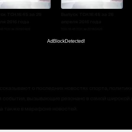
ск ТСН.16:45 за 29
Выпуск ТСН.16:45 за 26
ля 2016 года
апреля 2016 года
45 ТСН за 2016.04.29
ТСН 16:45 ТСН за 2016.04.26
AdBlockDetected!
сказывают о последних новостях спорта, политики
 события, вызывающие резонанс в самой широкой 
, а также в марафоне новостей.