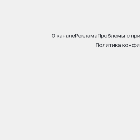
о канале
реклама
проблемы с пр
политика конф