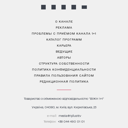
О КАНАЛЕ
РЕКЛАМА
ПРОБЛЕМЫ С ПРИЁМОМ КАНАЛА 1+1
КАТАЛОГ ПРОГРАММ
КАРЬЕРА
ВЕДУЩИЕ
АВТОРЫ
СТРУКТУРА СОБСТВЕННОСТИ
ПОЛИТИКА КОНФИДЕНЦИАЛЬНОСТИ
ПРАВИЛА ПОЛЬЗОВАНИЯ САЙТОМ
РЕДАКЦИОННАЯ ПОЛИТИКА
Товариство з обмеженою відповідальністю "ВІЖН 1+1"
Україна, 04080, м. Київ, вул. Кирилівська, 23
е-mail:
media@1plus1.tv
Телефон:
+38 044 490 01 01