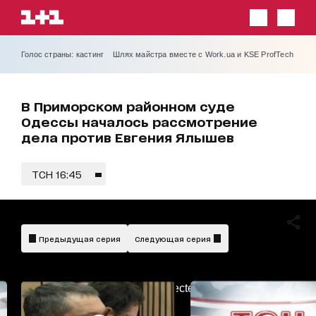
Голос страны: кастинг
Шлях майстра вместе с Work.ua и KSE ProfTech
В Приморском районном суде
Одессы началось рассмотрение
дела против Евгения Ялышев
ТСН 16:45
Предыдущая серия
Следующая серия
AdBlockDetected!