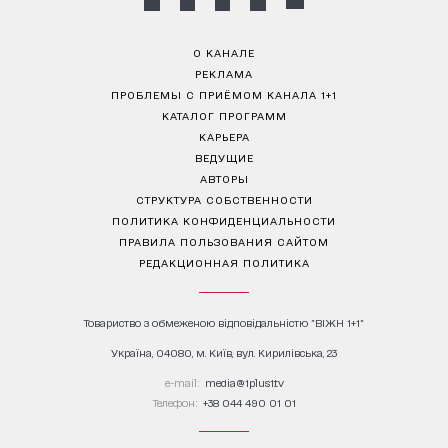
О КАНАЛЕ
РЕКЛАМА
ПРОБЛЕМЫ С ПРИЁМОМ КАНАЛА 1+1
КАТАЛОГ ПРОГРАММ
КАРЬЕРА
ВЕДУЩИЕ
АВТОРЫ
СТРУКТУРА СОБСТВЕННОСТИ
ПОЛИТИКА КОНФИДЕНЦИАЛЬНОСТИ
ПРАВИЛА ПОЛЬЗОВАНИЯ САЙТОМ
РЕДАКЦИОННАЯ ПОЛИТИКА
Товариство з обмеженою відповідальністю "ВІЖН 1+1"
Україна, 04080, м. Київ, вул. Кирилівська, 23
е-mail:
media@1plus1.tv
Телефон:
+38 044 490 01 01