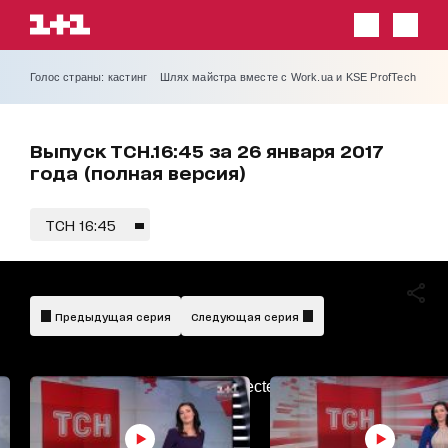
Голос страны: кастинг
Шлях майстра вместе с Work.ua и KSE ProfTech
Выпуск ТСН.16:45 за 26 января 2017
года (полная версия)
ТСН 16:45
Предыдущая серия
Следующая серия
AdBlockDetected!