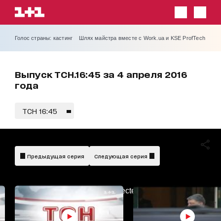
Голос страны: кастинг
Шлях майстра вместе с Work.ua и KSE ProfTech
Выпуск ТСН.16:45 за 4 апреля 2016
года
ТСН 16:45
Предыдущая серия
Следующая серия
AdBlockDetected!