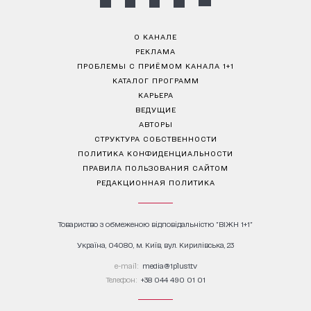
О КАНАЛЕ
РЕКЛАМА
ПРОБЛЕМЫ С ПРИЁМОМ КАНАЛА 1+1
КАТАЛОГ ПРОГРАММ
КАРЬЕРА
ВЕДУЩИЕ
АВТОРЫ
СТРУКТУРА СОБСТВЕННОСТИ
ПОЛИТИКА КОНФИДЕНЦИАЛЬНОСТИ
ПРАВИЛА ПОЛЬЗОВАНИЯ САЙТОМ
РЕДАКЦИОННАЯ ПОЛИТИКА
Товариство з обмеженою відповідальністю "ВІЖН 1+1"
Україна, 04080, м. Київ, вул. Кирилівська, 23
е-mail:
media@1plus1.tv
Телефон:
+38 044 490 01 01