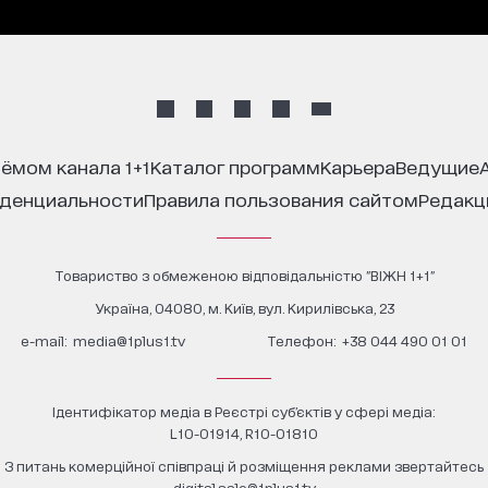
иёмом канала 1+1
каталог программ
карьера
ведущие
иденциальности
правила пользования сайтом
редак
Товариство з обмеженою відповідальністю "ВІЖН 1+1"
Україна, 04080, м. Київ, вул. Кирилівська, 23
е-mail:
media@1plus1.tv
Телефон:
+38 044 490 01 01
Ідентифікатор медіа в Реєстрі суб’єктів у сфері медіа:
L10-01914, R10-01810
З питань комерційної співпраці й розміщення реклами звертайтесь
digital.sale@1plus1.tv