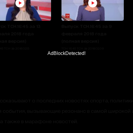
ск ТСН.16:45 за 13
Выпуск ТСН.16:45 за 9
аля 2018 года
февраля 2018 года
ная версия)
(полная версия)
45 ТСН за 2018.02.13
ТСН 16:45 ТСН за 2018.02.09
AdBlockDetected!
сказывают о последних новостях спорта, политики
 события, вызывающие резонанс в самой широкой 
, а также в марафоне новостей.