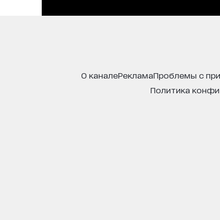
о канале
реклама
проблемы с пр
политика конф