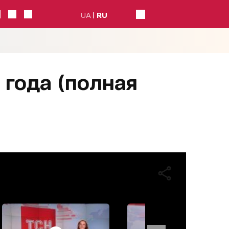
UA
RU
 года (полная