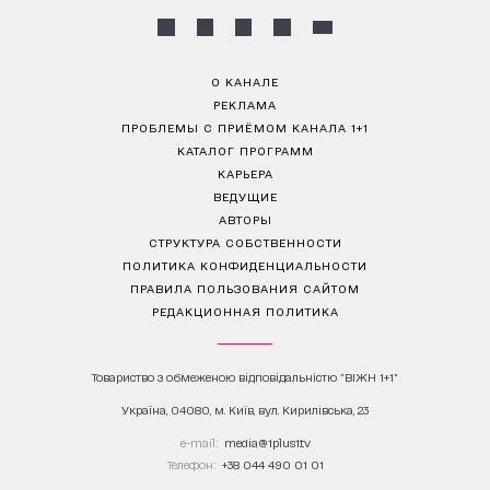
О КАНАЛЕ
РЕКЛАМА
ПРОБЛЕМЫ С ПРИЁМОМ КАНАЛА 1+1
КАТАЛОГ ПРОГРАММ
КАРЬЕРА
ВЕДУЩИЕ
АВТОРЫ
СТРУКТУРА СОБСТВЕННОСТИ
ПОЛИТИКА КОНФИДЕНЦИАЛЬНОСТИ
ПРАВИЛА ПОЛЬЗОВАНИЯ САЙТОМ
РЕДАКЦИОННАЯ ПОЛИТИКА
Товариство з обмеженою відповідальністю "ВІЖН 1+1"
Україна, 04080, м. Київ, вул. Кирилівська, 23
е-mail:
media@1plus1.tv
Телефон:
+38 044 490 01 01