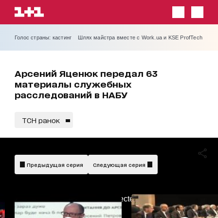
Голос страны: кастинг
Шлях майстра вместе с Work.ua и KSE ProfTech
Арсений Яценюк передал 63
материалы служебных
расследований в НАБУ
ТСН ранок
Предыдущая серия
Следующая серия
AdBlockDetected!