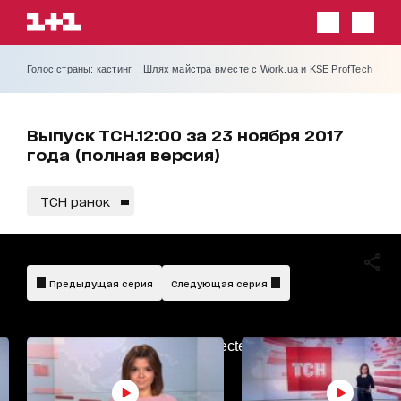
Голос страны: кастинг
Шлях майстра вместе с Work.ua и KSE ProfTech
Выпуск ТСН.12:00 за 23 ноября 2017
года (полная версия)
ТСН ранок
Предыдущая серия
Следующая серия
AdBlockDetected!