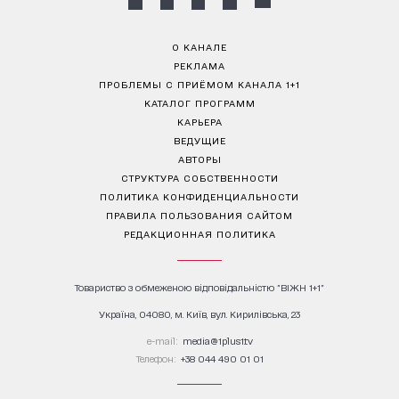
О КАНАЛЕ
РЕКЛАМА
ПРОБЛЕМЫ С ПРИЁМОМ КАНАЛА 1+1
КАТАЛОГ ПРОГРАММ
КАРЬЕРА
ВЕДУЩИЕ
АВТОРЫ
СТРУКТУРА СОБСТВЕННОСТИ
ПОЛИТИКА КОНФИДЕНЦИАЛЬНОСТИ
ПРАВИЛА ПОЛЬЗОВАНИЯ САЙТОМ
РЕДАКЦИОННАЯ ПОЛИТИКА
Товариство з обмеженою відповідальністю "ВІЖН 1+1"
Україна, 04080, м. Київ, вул. Кирилівська, 23
е-mail:
media@1plus1.tv
Телефон:
+38 044 490 01 01