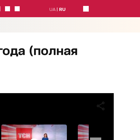
UA
RU
 года (полная