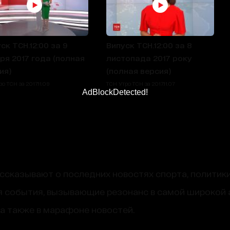
ск ТСН.12:00 за 9
Випуск ТСН.12:00 за 8
ря 2017 года (полная
листопада 2017 року
ия)
(полная версия)
о ТСН за 2017.11.09
ТСН Утро ТСН за 2017.11.07
AdBlockDetected!
сказывают о последних новостях спорта, политики
 события, вызывающие резонанс в самой широкой 
, а также в марафоне новостей.