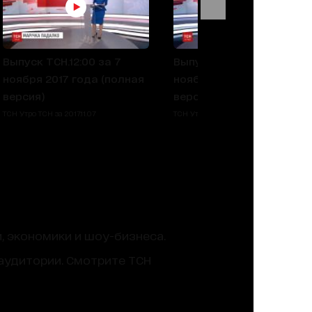
Выпуск ТСН.12:00 за 7
Выпуск ТСН.12:00 за 6
ноября 2017 года (полная
ноября 2017 года (полна
версия)
версия)
ТСН Утро ТСН за 2017.11.07
ТСН Утро ТСН за 2017.11.06
, экономики и шоу-бизнеса.
аудитории. Смотрите ТСН