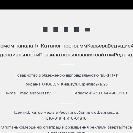
иёмом канала 1+1
каталог программ
карьера
ведущие
иденциальности
правила пользования сайтом
редак
Товариство з обмеженою відповідальністю "ВІЖН 1+1"
Україна, 04080, м. Київ, вул. Кирилівська, 23
е-mail:
media@1plus1.tv
Телефон:
+38 044 490 01 01
Ідентифікатор медіа в Реєстрі суб’єктів у сфері медіа:
L10-01914, R10-01810
З питань комерційної співпраці й розміщення реклами звертайтесь
digital.sale@1plus1.tv