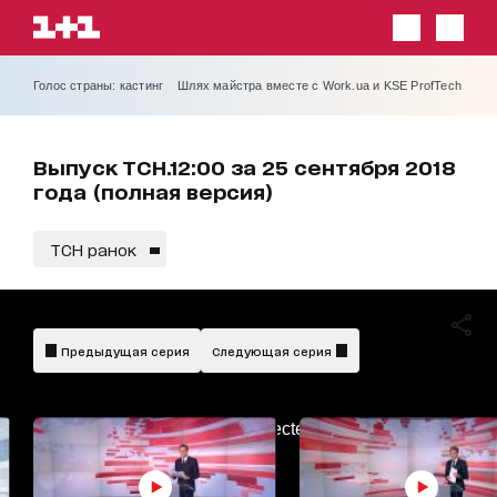
Голос страны: кастинг
Шлях майстра вместе с Work.ua и KSE ProfTech
Выпуск ТСН.12:00 за 25 сентября 2018
года (полная версия)
ТСН ранок
Предыдущая серия
Следующая серия
AdBlockDetected!