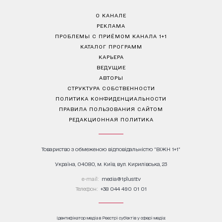
О КАНАЛЕ
РЕКЛАМА
ПРОБЛЕМЫ С ПРИЁМОМ КАНАЛА 1+1
КАТАЛОГ ПРОГРАММ
КАРЬЕРА
ВЕДУЩИЕ
АВТОРЫ
СТРУКТУРА СОБСТВЕННОСТИ
ПОЛИТИКА КОНФИДЕНЦИАЛЬНОСТИ
ПРАВИЛА ПОЛЬЗОВАНИЯ САЙТОМ
РЕДАКЦИОННАЯ ПОЛИТИКА
Товариство з обмеженою відповідальністю "ВІЖН 1+1"
Україна, 04080, м. Київ, вул. Кирилівська, 23
е-mail:
media@1plus1.tv
Телефон:
+38 044 490 01 01
Ідентифікатор медіа в Реєстрі суб’єктів у сфері медіа: