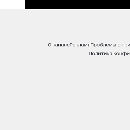
о канале
реклама
проблемы с пр
политика конф