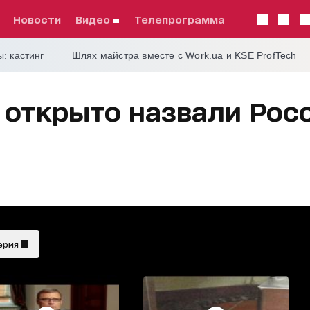
Новости
видео
телепрограмма
: кастинг
Шлях майстра вместе с Work.ua и KSE ProfTech
 открыто назвали Рос
ерия