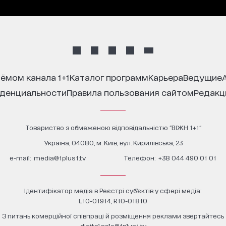
иёмом канала 1+1
каталог программ
карьера
ведущие
иденциальности
правила пользования сайтом
редак
Товариство з обмеженою відповідальністю "ВІЖН 1+1"
Україна, 04080, м. Київ, вул. Кирилівська, 23
е-mail:
media@1plus1.tv
Телефон:
+38 044 490 01 01
Ідентифікатор медіа в Реєстрі суб’єктів у сфері медіа:
L10-01914, R10-01810
З питань комерційної співпраці й розміщення реклами звертайтесь
digital.sale@1plus1.tv