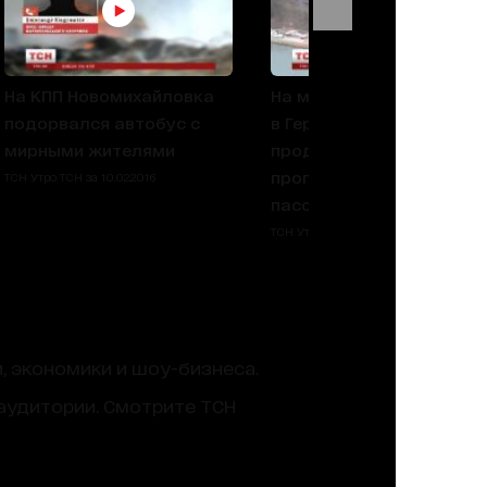
На КПП Новомихайловка
На месте аварии поездо
подорвался автобус с
в Германии сегодня
мирными жителями
продолжат поиски
пропавшего без вести
ТСН Утро ТСН за 10.02.2016
пассажира
ТСН Утро ТСН за 10.02.2016
, экономики и шоу-бизнеса.
аудитории. Смотрите ТСН