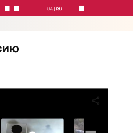
UA
RU
сию