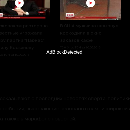
сковском ресторане
В США мужчина швырнул
вестные угрожали
крокодила в окно
ру партии "Парнас"
заказов кафе
илу Касьянову
ТСН Утро ТСН за 10.02.2016
AdBlockDetected!
о ТСН за 10.02.2016
сказывают о последних новостях спорта, политики
 события, вызывающие резонанс в самой широкой 
, а также в марафоне новостей.