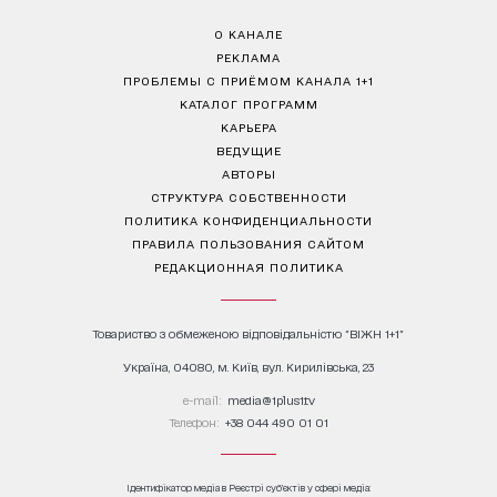
О КАНАЛЕ
РЕКЛАМА
ПРОБЛЕМЫ С ПРИЁМОМ КАНАЛА 1+1
КАТАЛОГ ПРОГРАММ
КАРЬЕРА
ВЕДУЩИЕ
АВТОРЫ
СТРУКТУРА СОБСТВЕННОСТИ
ПОЛИТИКА КОНФИДЕНЦИАЛЬНОСТИ
ПРАВИЛА ПОЛЬЗОВАНИЯ САЙТОМ
РЕДАКЦИОННАЯ ПОЛИТИКА
Товариство з обмеженою відповідальністю "ВІЖН 1+1"
Україна, 04080, м. Київ, вул. Кирилівська, 23
е-mail:
media@1plus1.tv
Телефон:
+38 044 490 01 01
Ідентифікатор медіа в Реєстрі суб’єктів у сфері медіа: