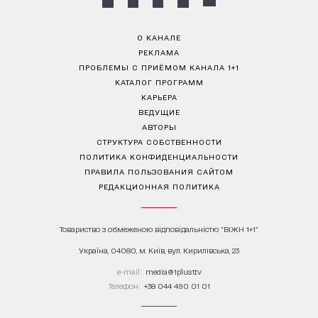
О КАНАЛЕ
РЕКЛАМА
ПРОБЛЕМЫ С ПРИЁМОМ КАНАЛА 1+1
КАТАЛОГ ПРОГРАММ
КАРЬЕРА
ВЕДУЩИЕ
АВТОРЫ
СТРУКТУРА СОБСТВЕННОСТИ
ПОЛИТИКА КОНФИДЕНЦИАЛЬНОСТИ
ПРАВИЛА ПОЛЬЗОВАНИЯ САЙТОМ
РЕДАКЦИОННАЯ ПОЛИТИКА
Товариство з обмеженою відповідальністю "ВІЖН 1+1"
Україна, 04080, м. Київ, вул. Кирилівська, 23
е-mail:
media@1plus1.tv
Телефон:
+38 044 490 01 01