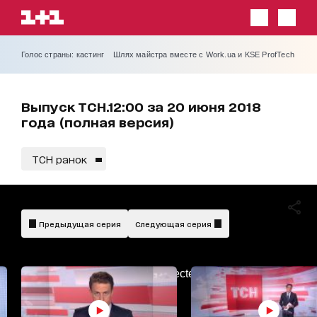
Голос страны: кастинг
Шлях майстра вместе с Work.ua и KSE ProfTech
Выпуск ТСН.12:00 за 20 июня 2018
года (полная версия)
ТСН ранок
Предыдущая серия
Следующая серия
AdBlockDetected!