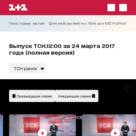
Голос страны: кастинг
Шлях майстра вместе с Work.ua и KSE ProfTech
Выпуск ТСН.12:00 за 24 марта 2017
года (полная версия)
ТСН ранок
Предыдущая серия
Следующая серия
AdBlockDetected!