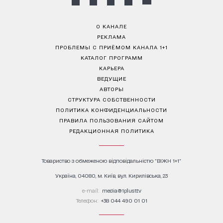
О КАНАЛЕ
РЕКЛАМА
ПРОБЛЕМЫ С ПРИЁМОМ КАНАЛА 1+1
КАТАЛОГ ПРОГРАММ
КАРЬЕРА
ВЕДУЩИЕ
АВТОРЫ
СТРУКТУРА СОБСТВЕННОСТИ
ПОЛИТИКА КОНФИДЕНЦИАЛЬНОСТИ
ПРАВИЛА ПОЛЬЗОВАНИЯ САЙТОМ
РЕДАКЦИОННАЯ ПОЛИТИКА
Товариство з обмеженою відповідальністю "ВІЖН 1+1"
Україна, 04080, м. Київ, вул. Кирилівська, 23
е-mail:
media@1plus1.tv
Телефон:
+38 044 490 01 01