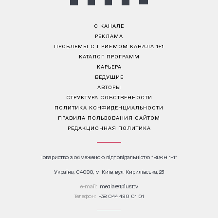
О КАНАЛЕ
РЕКЛАМА
ПРОБЛЕМЫ С ПРИЁМОМ КАНАЛА 1+1
КАТАЛОГ ПРОГРАММ
КАРЬЕРА
ВЕДУЩИЕ
АВТОРЫ
СТРУКТУРА СОБСТВЕННОСТИ
ПОЛИТИКА КОНФИДЕНЦИАЛЬНОСТИ
ПРАВИЛА ПОЛЬЗОВАНИЯ САЙТОМ
РЕДАКЦИОННАЯ ПОЛИТИКА
Товариство з обмеженою відповідальністю "ВІЖН 1+1"
Україна, 04080, м. Київ, вул. Кирилівська, 23
е-mail:
media@1plus1.tv
Телефон:
+38 044 490 01 01