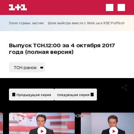
Голос страны: кастинг
Шлях майстра вместе с Work.ua и KSE ProfTech
Выпуск ТСН.12:00 за 4 октября 2017
года (полная версия)
ТСН ранок
Предыдущая серия
Следующая серия
AdBlockDetected!