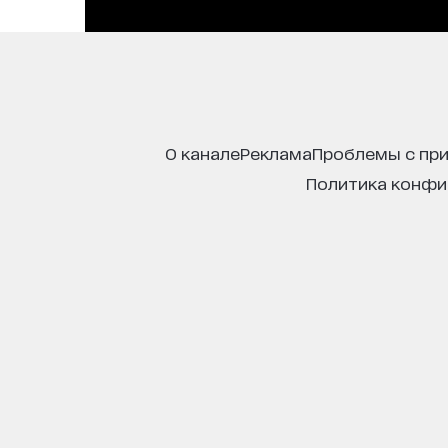
о канале
реклама
проблемы с пр
политика конф