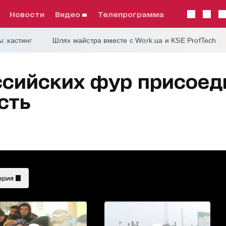
Новости
видео
телепрограмма
: кастинг
Шлях майстра вместе с Work.ua и KSE ProfTech
ссийских фур присоед
сть
ерия