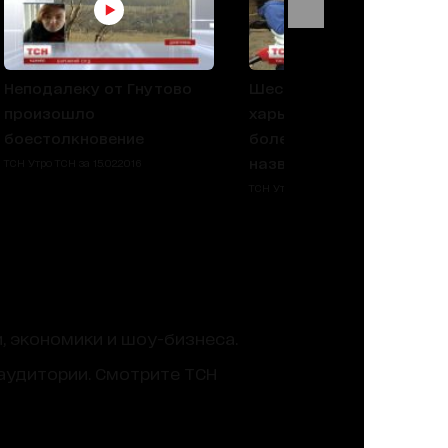
Неподалеку от Гнутово
Шестилетний
произошло
харьковчанин запомнил
боестолкновение
более трехсот научных
названий живых сущест
ТСН Утро ТСН за 15.02.2016
ТСН Утро ТСН за 15.02.2016
, экономики и шоу-бизнеса.
аудитории. Смотрите ТСН