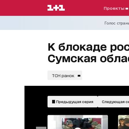
проекты
Голос страны
К блокаде ро
Сумская обла
ТСН ранок
Предыдущая серия
Следующая с