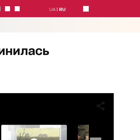
UA
RU
инилась