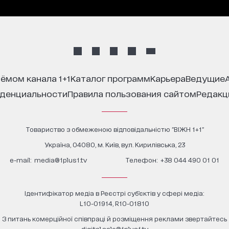
иёмом канала 1+1
каталог программ
карьера
ведущие
иденциальности
правила пользования сайтом
редак
Товариство з обмеженою відповідальністю "ВІЖН 1+1"
Україна, 04080, м. Київ, вул. Кирилівська, 23
е-mail:
media@1plus1.tv
Телефон:
+38 044 490 01 01
Ідентифікатор медіа в Реєстрі суб’єктів у сфері медіа:
L10-01914, R10-01810
З питань комерційної співпраці й розміщення реклами звертайтесь
digital.sale@1plus1.tv