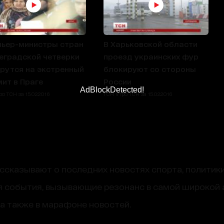
ьер-министры стран
В Харьковской области
градской четверки
проезд украинских фур
рутся на экстренный
блокируют со стороны
ит в Праге
России
AdBlockDetected!
о ТСН за 15.02.2016
ТСН Утро ТСН за 15.02.2016
сказывают о последних новостях спорта, политики
 события, вызывающие резонанс в самой широкой 
, а также в марафоне новостей.