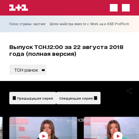
Голос страны: кастинг
Шлях майстра вместе с Work.ua и KSE ProfTech
Выпуск ТСН.12:00 за 22 августа 2018
года (полная версия)
ТСН ранок
Предыдущая серия
Следующая серия
AdBlockDetected!