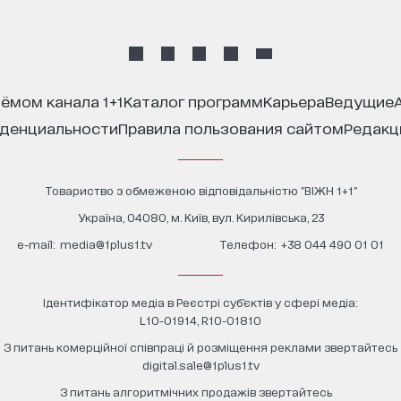
иёмом канала 1+1
каталог программ
карьера
ведущие
иденциальности
правила пользования сайтом
редак
Товариство з обмеженою відповідальністю "ВІЖН 1+1"
Україна, 04080, м. Київ, вул. Кирилівська, 23
е-mail:
media@1plus1.tv
Телефон:
+38 044 490 01 01
Ідентифікатор медіа в Реєстрі суб’єктів у сфері медіа:
L10-01914, R10-01810
З питань комерційної співпраці й розміщення реклами звертайтесь
digital.sale@1plus1.tv
З питань алгоритмічних продажів звертайтесь