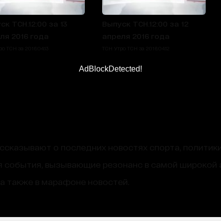
ск ТСН.12:00 за 13
Выпуск ТСН.12:00 за 12
ля 2016 года
апреля 2016 года
о ТСН за 2016.04.13
ТСН Утро ТСН за 2016.04.12
AdBlockDetected!
сказывают о последних новостях спорта, политики
 события, вызывающие резонанс в самой широкой 
, а также в марафоне новостей.