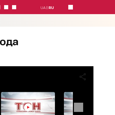
UA
RU
года