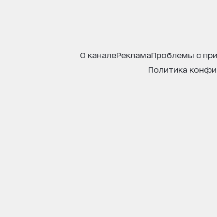
о канале
реклама
проблемы с пр
политика конф