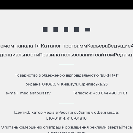
иёмом канала 1+1
каталог программ
карьера
ведущие
иденциальности
правила пользования сайтом
редак
Товариство з обмеженою відповідальністю "ВІЖН 1+1"
Україна, 04080, м. Київ, вул. Кирилівська, 23
е-mail:
media@1plus1.tv
Телефон:
+38 044 490 01 01
Ідентифікатор медіа в Реєстрі суб’єктів у сфері медіа:
L10-01914, R10-01810
З питань комерційної співпраці й розміщення реклами звертайтесь
digital.sale@1plus1.tv