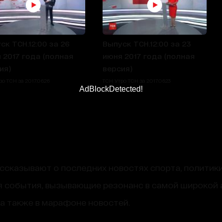
ск ТСН.12:00 за 26
Выпуск ТСН.12:00 за 23
 2017 года (полная
июня 2017 года (полная
ия)
версия)
о ТСН за 2017.06.26
ТСН Утро ТСН за 2017.06.23
AdBlockDetected!
сказывают о последних новостях спорта, политики
 события, вызывающие резонанс в самой широкой 
, а также в марафоне новостей.