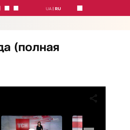
UA
RU
да (полная