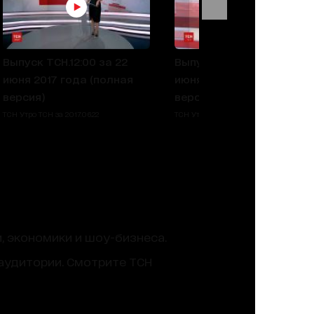
Выпуск ТСН.12:00 за 22
Выпуск ТСН.12:00 за 21
июня 2017 года (полная
июня 2017 года (полная
версия)
версия)
ТСН Утро ТСН за 2017.06.22
ТСН Утро ТСН за 2017.06.21
, экономики и шоу-бизнеса.
аудитории. Смотрите ТСН