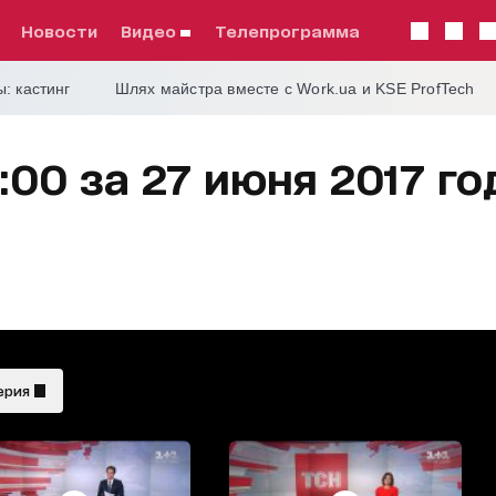
Новости
видео
телепрограмма
: кастинг
Шлях майстра вместе с Work.ua и KSE ProfTech
:00 за 27 июня 2017 го
ерия