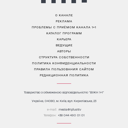
О КАНАЛЕ
РЕКЛАМА
ПРОБЛЕМЫ С ПРИЁМОМ КАНАЛА 1+1
КАТАЛОГ ПРОГРАММ
КАРЬЕРА
ВЕДУЩИЕ
АВТОРЫ
СТРУКТУРА СОБСТВЕННОСТИ
ПОЛИТИКА КОНФИДЕНЦИАЛЬНОСТИ
ПРАВИЛА ПОЛЬЗОВАНИЯ САЙТОМ
РЕДАКЦИОННАЯ ПОЛИТИКА
Товариство з обмеженою відповідальністю "ВІЖН 1+1"
Україна, 04080, м. Київ, вул. Кирилівська, 23
е-mail:
media@1plus1.tv
Телефон:
+38 044 490 01 01