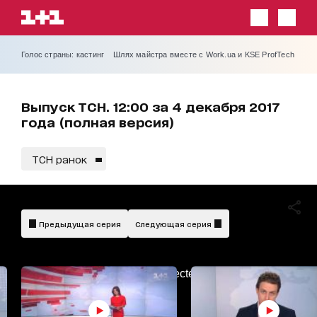
Голос страны: кастинг
Шлях майстра вместе с Work.ua и KSE ProfTech
Выпуск ТСН. 12:00 за 4 декабря 2017
года (полная версия)
ТСН ранок
Предыдущая серия
Следующая серия
AdBlockDetected!