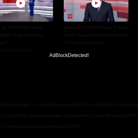
ск ТСН.12:00 за 14
Выпуск ТСН.12:00 за 11 мая
2018 года (полная
2018 года (полная версия)
ия)
ТСН Утро ТСН за 2018.05.11
о ТСН за 2018.05.14
AdBlockDetected!
сказывают о последних новостях спорта, политики
 события, вызывающие резонанс в самой широкой 
, а также в марафоне новостей.