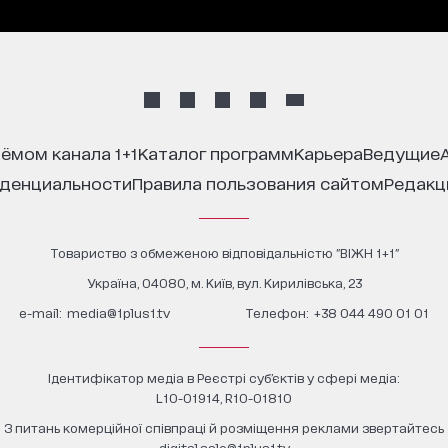
иёмом канала 1+1
каталог программ
карьера
ведущие
иденциальности
правила пользования сайтом
редак
Товариство з обмеженою відповідальністю "ВІЖН 1+1"
Україна, 04080, м. Київ, вул. Кирилівська, 23
е-mail:
media@1plus1.tv
Телефон:
+38 044 490 01 01
Ідентифікатор медіа в Реєстрі суб’єктів у сфері медіа:
L10-01914, R10-01810
З питань комерційної співпраці й розміщення реклами звертайтесь
digital.sale@1plus1.tv