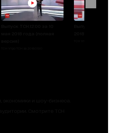
Выпуск ТСН.12:00 за 10
Выпуск ТСН.12:00 за 8 ма
мая 2018 года (полная
2018 года (полная верси
версия)
ТСН Утро ТСН за 2018.05.08
ТСН Утро ТСН за 2018.05.10
, экономики и шоу-бизнеса.
аудитории. Смотрите ТСН