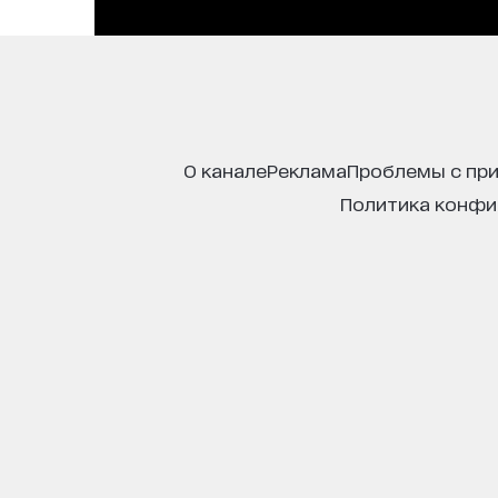
о канале
реклама
проблемы с пр
политика конф