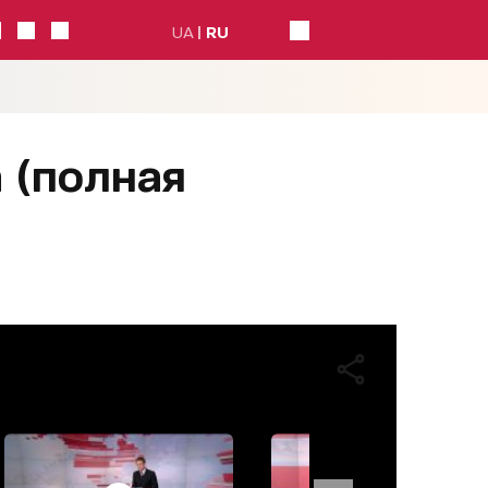
UA
RU
а (полная