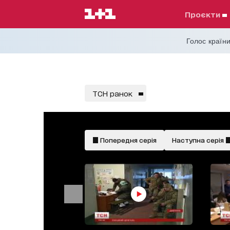
проєкти
Голос країни
ТСН ранок
Попередня серія
Наступна серія