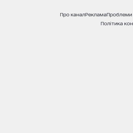
про канал
реклама
проблеми
політика ко