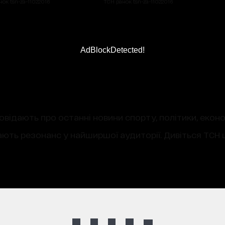
ок tsn-za-11022016
ТСН ранок tsn-za-11022016
AdBlockDetected!
овідають про останні новини спорту, політики, екон
ають резонанс у найширшої аудиторії. Дивіться ТСН щ