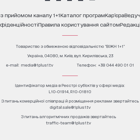
 з прийомом каналу 1+1
каталог програм
кар’єра
ведуч
нфіденційності
правила користування сайтом
редакц
Товариство з обмеженою відповідальністю "ВІЖН 1+1"
Україна, 04080, м. Київ, вул. Кирилівська, 23
е-mail:
media@1plus1.tv
Телефон:
+38 044 490 01 01
Ідентифікатор медіа в Реєстрі суб’єктів у сфері медіа:
L10-01914, R10-01810
З питань комерційної співпраці й розміщення реклами звертайтесь
digital.sale@1plus1.tv
З питань алгоритмічних продажів звертайтесь
traffic-team@1plus1.tv