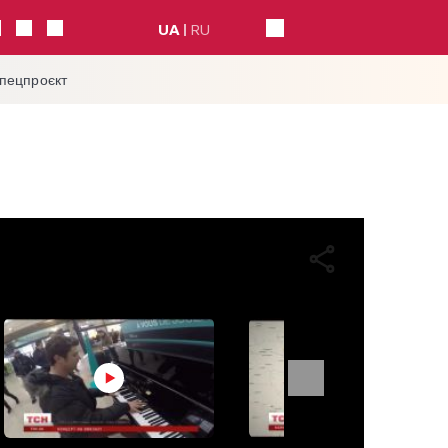
UA
RU
спецпроєкт