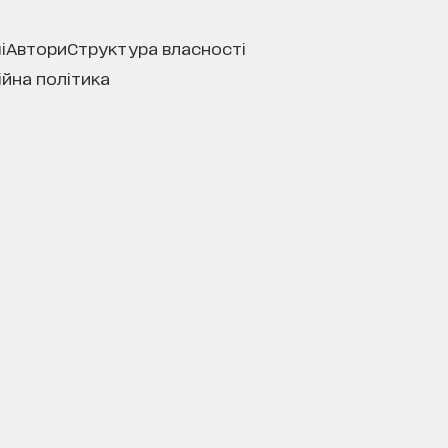
і
автори
структура власності
ійна політика