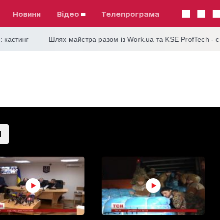
Новини
відео
телепрограма
: кастинг
Шлях майстра разом із Work.ua та KSE ProfTech - 