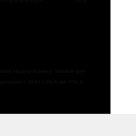
ТСН ранок tsn-za-11022016
ТСН ранок tsn-za-11022016
оміки та шоу-бізнесу. Темами для
оденно о 19:30 у Youtube ТСН, а