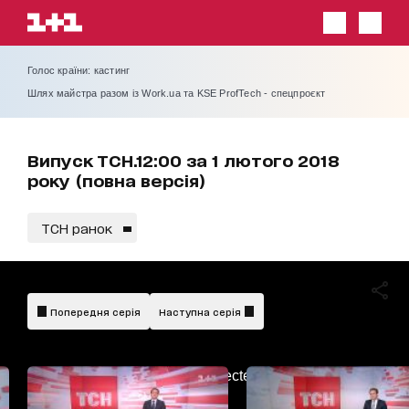
Голос країни: кастинг
Шлях майстра разом із Work.ua та KSE ProfTech - спецпроєкт
Випуск ТСН.12:00 за 1 лютого 2018
року (повна версія)
ТСН ранок
Попередня серія
Наступна серія
AdBlockDetected!