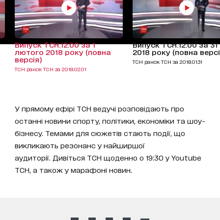
Випуск ТСН.12:00 за 1
Випуск ТСН.12:00 за 31
лютого 2018 року (повна
2018 року (повна версі
версія)
ТСН ранок ТСН за 2018.01.31
ТСН ранок ТСН за 2018.02.01
У прямому ефірі ТСН ведучі розповідають про
останні новини спорту, політики, економіки та шоу-
бізнесу. Темами для сюжетів стають події, що
викликають резонанс у найширшої
аудиторії. Дивіться ТСН щоденно о 19:30 у Youtube
ТСН, а також у марафоні новин.