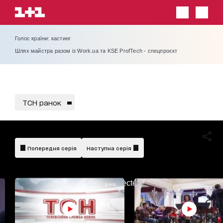
Голос країни: кастинг
Шлях майстра разом із Work.ua та KSE ProfTech - спецпроєкт
ТСН ранок
Попередня серія
Наступна серія
AdBlockDetected!