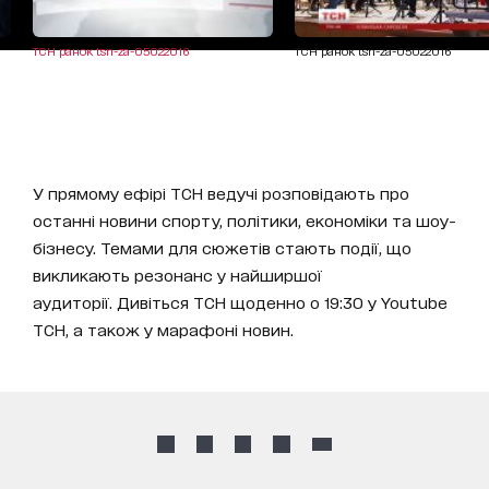
ТСН ранок tsn-za-05022016
ТСН ранок tsn-za-05022016
У прямому ефірі ТСН ведучі розповідають про
останні новини спорту, політики, економіки та шоу-
бізнесу. Темами для сюжетів стають події, що
викликають резонанс у найширшої
аудиторії. Дивіться ТСН щоденно о 19:30 у Youtube
ТСН, а також у марафоні новин.