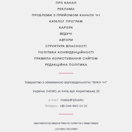
ПРО КАНАЛ
РЕКЛАМА
ПРОБЛЕМИ З ПРИЙОМОМ КАНАЛУ 1+1
КАТАЛОГ ПРОГРАМ
КАР’ЄРА
ВЕДУЧІ
АВТОРИ
СТРУКТУРА ВЛАСНОСТІ
ПОЛІТИКА КОНФІДЕНЦІЙНОСТІ
ПРАВИЛА КОРИСТУВАННЯ САЙТОМ
РЕДАКЦІЙНА ПОЛІТИКА
Товариство з обмеженою відповідальністю "ВІЖН 1+1"
Україна, 04080, м. Київ, вул. Кирилівська, 23
е-mail:
media@1plus1.tv
Телефон:
+38 044 490 01 01
Ідентифікатор медіа в Реєстрі суб’єктів у сфері медіа:
L10-01914, R10-01810