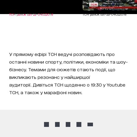
ТСН ранок tsn-za-04022016
ТСН ранок tsn-za-04022016
У прямому ефірі ТСН ведучі розповідають про
останні новини спорту, політики, економіки та шоу-
бізнесу. Темами для сюжетів стають події, що
викликають резонанс у найширшої
аудиторії. Дивіться ТСН щоденно о 19:30 у Youtube
ТСН, а також у марафоні новин.