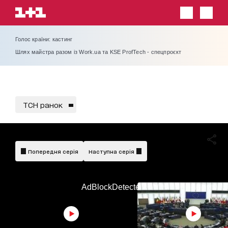
Голос країни: кастинг
Шлях майстра разом із Work.ua та KSE ProfTech - спецпроєкт
ТСН ранок
Попередня серія
Наступна серія
AdBlockDetected!