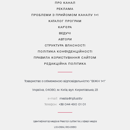
ПРО КАНАЛ
РЕКЛАМА
ПРОБЛЕМИ З ПРИЙОМОМ КАНАЛУ 1+1
КАТАЛОГ ПРОГРАМ
КАР’ЄРА
ВЕДУЧІ
АВТОРИ
СТРУКТУРА ВЛАСНОСТІ
ПОЛІТИКА КОНФІДЕНЦІЙНОСТІ
ПРАВИЛА КОРИСТУВАННЯ САЙТОМ
РЕДАКЦІЙНА ПОЛІТИКА
Товариство з обмеженою відповідальністю "ВІЖН 1+1"
Україна, 04080, м. Київ, вул. Кирилівська, 23
е-mail:
media@1plus1.tv
Телефон:
+38 044 490 01 01
Ідентифікатор медіа в Реєстрі суб’єктів у сфері медіа:
L10-01914, R10-01810