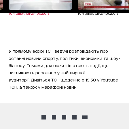
ТСН ранок tsn-za-10022016
ТСН ранок tsn-za-10022016
У прямому ефірі ТСН ведучі розповідають про
останні новини спорту, політики, економіки та шоу-
бізнесу. Темами для сюжетів стають події, що
викликають резонанс у найширшої
аудиторії. Дивіться ТСН щоденно о 19:30 у Youtube
ТСН, а також у марафоні новин.