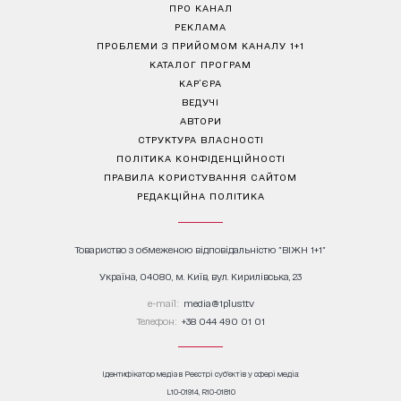
ПРО КАНАЛ
РЕКЛАМА
ПРОБЛЕМИ З ПРИЙОМОМ КАНАЛУ 1+1
КАТАЛОГ ПРОГРАМ
КАР’ЄРА
ВЕДУЧІ
АВТОРИ
СТРУКТУРА ВЛАСНОСТІ
ПОЛІТИКА КОНФІДЕНЦІЙНОСТІ
ПРАВИЛА КОРИСТУВАННЯ САЙТОМ
РЕДАКЦІЙНА ПОЛІТИКА
Товариство з обмеженою відповідальністю "ВІЖН 1+1"
Україна, 04080, м. Київ, вул. Кирилівська, 23
е-mail:
media@1plus1.tv
Телефон:
+38 044 490 01 01
Ідентифікатор медіа в Реєстрі суб’єктів у сфері медіа:
L10-01914, R10-01810