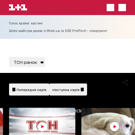
Голос країни: кастинг
Шлях майстра разом із Work.ua та KSE ProfTech - спецпроєкт
ТСН ранок
Попередня серія
Наступна серія
AdBlockDetected!