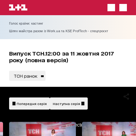
Голос країни: кастинг
Шлях майстра разом із Work.ua та KSE ProfTech - спецпроєкт
Випуск ТСН.12:00 за 11 жовтня 2017
року (повна версія)
ТСН ранок
Попередня серія
Наступна серія
AdBlockDetected!