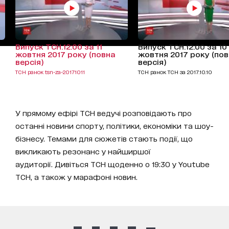
Випуск ТСН.12:00 за 11
Випуск ТСН.12:00 за 10
жовтня 2017 року (повна
жовтня 2017 року (по
версія)
версія)
ТСН ранок tsn-za-20171011
ТСН ранок ТСН за 2017.10.10
У прямому ефірі ТСН ведучі розповідають про
останні новини спорту, політики, економіки та шоу-
бізнесу. Темами для сюжетів стають події, що
викликають резонанс у найширшої
аудиторії. Дивіться ТСН щоденно о 19:30 у Youtube
ТСН, а також у марафоні новин.