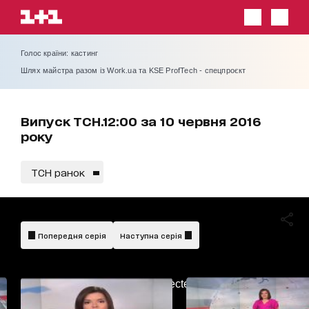
Голос країни: кастинг
Шлях майстра разом із Work.ua та KSE ProfTech - спецпроєкт
Випуск ТСН.12:00 за 10 червня 2016
року
ТСН ранок
Попередня серія
Наступна серія
AdBlockDetected!