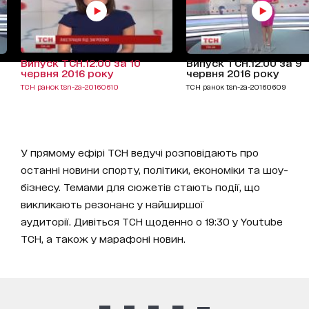
Випуск ТСН.12:00 за 10
Випуск ТСН.12:00 за 9
червня 2016 року
червня 2016 року
ТСН ранок tsn-za-20160610
ТСН ранок tsn-za-20160609
У прямому ефірі ТСН ведучі розповідають про
останні новини спорту, політики, економіки та шоу-
бізнесу. Темами для сюжетів стають події, що
викликають резонанс у найширшої
аудиторії. Дивіться ТСН щоденно о 19:30 у Youtube
ТСН, а також у марафоні новин.