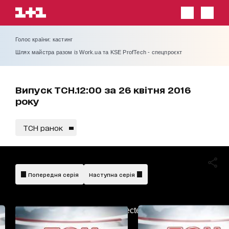
Голос країни: кастинг
Шлях майстра разом із Work.ua та KSE ProfTech - спецпроєкт
Випуск ТСН.12:00 за 26 квітня 2016
року
ТСН ранок
Попередня серія
Наступна серія
AdBlockDetected!