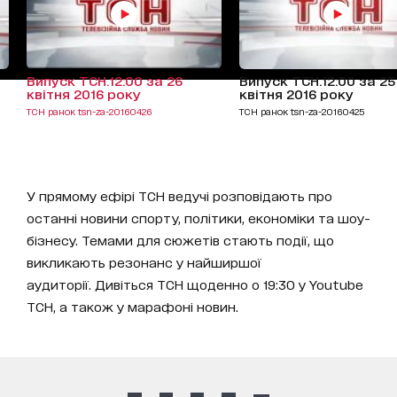
Випуск ТСН.12:00 за 26
Випуск ТСН.12:00 за 25
квітня 2016 року
квітня 2016 року
ТСН ранок tsn-za-20160426
ТСН ранок tsn-za-20160425
У прямому ефірі ТСН ведучі розповідають про
останні новини спорту, політики, економіки та шоу-
бізнесу. Темами для сюжетів стають події, що
викликають резонанс у найширшої
аудиторії. Дивіться ТСН щоденно о 19:30 у Youtube
ТСН, а також у марафоні новин.