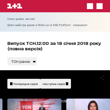
Голос країни: кастинг
Шлях майстра разом із Work.ua та KSE ProfTech - спецпроєкт
Випуск ТСН.12:00 за 18 січня 2018 року
(повна версія)
ТСН ранок
Попередня серія
Наступна серія
AdBlockDetected!