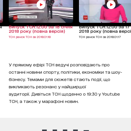
я
Випуск ТСН.12:00 за 18 січня
Випуск ТСН.12:00 за 17
2018 року (повна версія)
2018 року (повна версі
ТСН ранок ТСН за 2018.01.18
ТСН ранок ТСН за 2018.01.17
У прямому ефірі ТСН ведучі розповідають про
останні новини спорту, політики, економіки та шоу-
бізнесу. Темами для сюжетів стають події, що
викликають резонанс у найширшої
аудиторії. Дивіться ТСН щоденно о 19:30 у Youtube
ТСН, а також у марафоні новин.