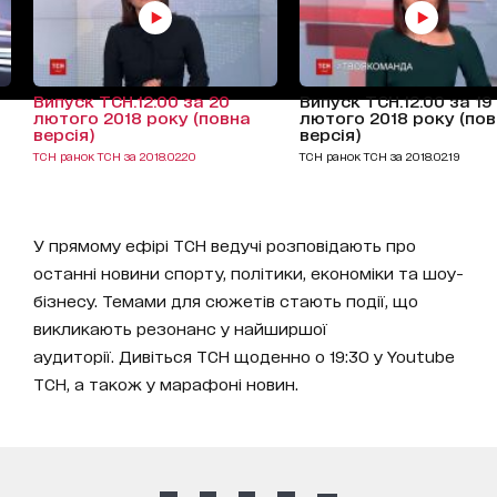
Випуск ТСН.12:00 за 20
Випуск ТСН.12:00 за 19
лютого 2018 року (повна
лютого 2018 року (по
версія)
версія)
ТСН ранок ТСН за 2018.02.20
ТСН ранок ТСН за 2018.02.19
У прямому ефірі ТСН ведучі розповідають про
останні новини спорту, політики, економіки та шоу-
бізнесу. Темами для сюжетів стають події, що
викликають резонанс у найширшої
аудиторії. Дивіться ТСН щоденно о 19:30 у Youtube
ТСН, а також у марафоні новин.