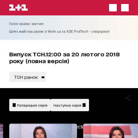
Голос країни: кастинг
Шлях майстра разом із Work.ua та KSE ProfTech - спецпроєкт
Випуск ТСН.12:00 за 20 лютого 2018
року (повна версія)
ТСН ранок
Попередня серія
Наступна серія
AdBlockDetected!