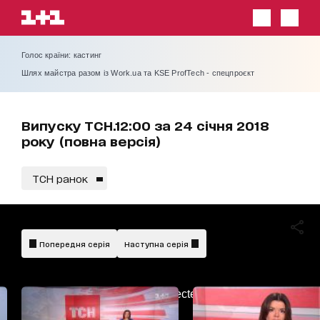
Голос країни: кастинг
Шлях майстра разом із Work.ua та KSE ProfTech - спецпроєкт
Випуску ТСН.12:00 за 24 січня 2018
року (повна версія)
ТСН ранок
Попередня серія
Наступна серія
AdBlockDetected!