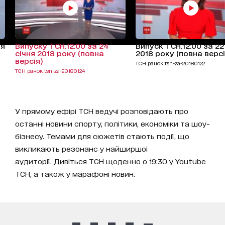
ня
Випуску ТСН.12:00 за 24
Випуск ТСН.12:00 за 22
січня 2018 року (повна
2018 року (повна версі
версія)
ТСН ранок tsn-za-20180122
ТСН ранок tsn-za-20180124
У прямому ефірі ТСН ведучі розповідають про
останні новини спорту, політики, економіки та шоу-
бізнесу. Темами для сюжетів стають події, що
викликають резонанс у найширшої
аудиторії. Дивіться ТСН щоденно о 19:30 у Youtube
ТСН, а також у марафоні новин.