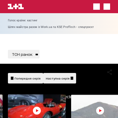
Голос країни: кастинг
Шлях майстра разом із Work.ua та KSE ProfTech - спецпроєкт
ТСН ранок
Попередня серія
Наступна серія
AdBlockDetected!