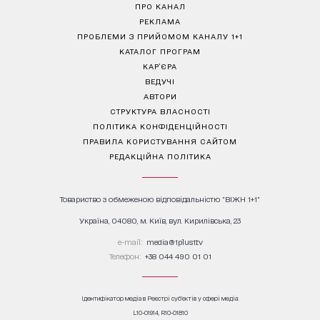
ПРО КАНАЛ
РЕКЛАМА
ПРОБЛЕМИ З ПРИЙОМОМ КАНАЛУ 1+1
КАТАЛОГ ПРОГРАМ
КАР’ЄРА
ВЕДУЧІ
АВТОРИ
СТРУКТУРА ВЛАСНОСТІ
ПОЛІТИКА КОНФІДЕНЦІЙНОСТІ
ПРАВИЛА КОРИСТУВАННЯ САЙТОМ
РЕДАКЦІЙНА ПОЛІТИКА
Товариство з обмеженою відповідальністю "ВІЖН 1+1"
Україна, 04080, м. Київ, вул. Кирилівська, 23
е-mail:
media@1plus1.tv
Телефон:
+38 044 490 01 01
Ідентифікатор медіа в Реєстрі суб’єктів у сфері медіа:
L10-01914, R10-01810