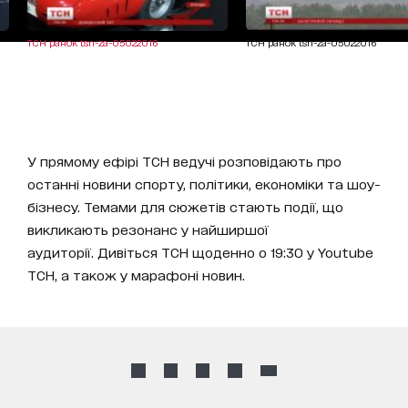
ТСН ранок tsn-za-05022016
ТСН ранок tsn-za-05022016
У прямому ефірі ТСН ведучі розповідають про
останні новини спорту, політики, економіки та шоу-
бізнесу. Темами для сюжетів стають події, що
викликають резонанс у найширшої
аудиторії. Дивіться ТСН щоденно о 19:30 у Youtube
ТСН, а також у марафоні новин.